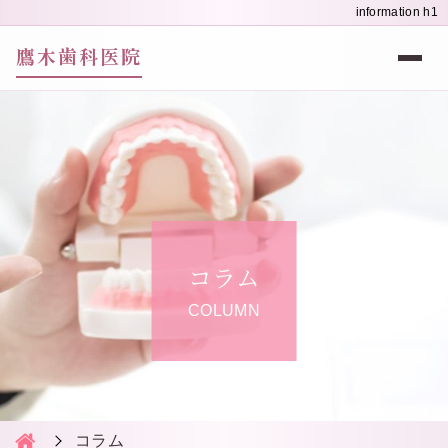
information h1
鷹木歯科医院
コラム
COLUMN
コラム